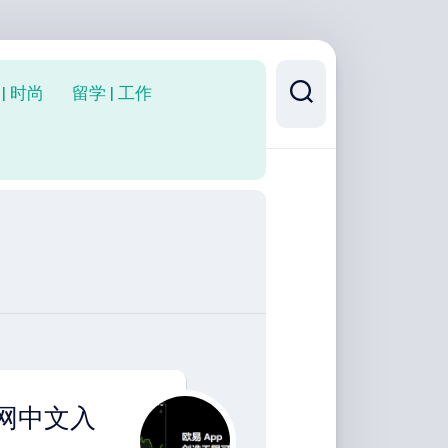
| 时尚
留学 | 工作
官网中文入