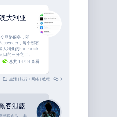
大澳大利亚
社交网络服务，即
Messenger，每个都有
利亚的Facebook
总人口的三分之二。
总共 14784 查看
生活 | 旅行
/
网络 | 教程
0
黑客泄露
遭黑客盗取，并