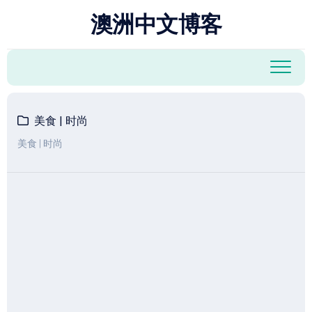
跳
澳洲中文博客
至
内
容
美食 | 时尚
美食 | 时尚