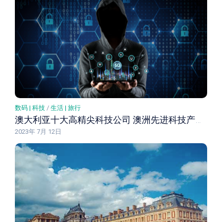
数码 | 科技
/
生活 | 旅行
澳大利亚十大高精尖科技公司 澳洲先进科技产品公司简介
2023年 7月 12日