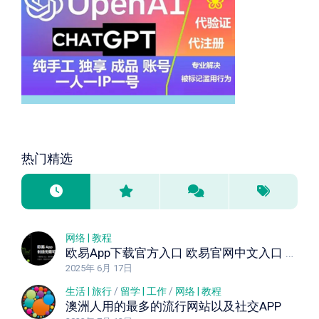
热门精选
网络 | 教程
欧易App下载官方入口 欧易官网中文入口 直接注册
2025年 6月 17日
生活 | 旅行
/
留学 | 工作
/
网络 | 教程
澳洲人用的最多的流行网站以及社交APP