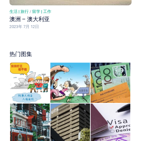
生活 | 旅行
/
留学 | 工作
澳洲 – 澳大利亚
2023年 7月 12日
热门图集