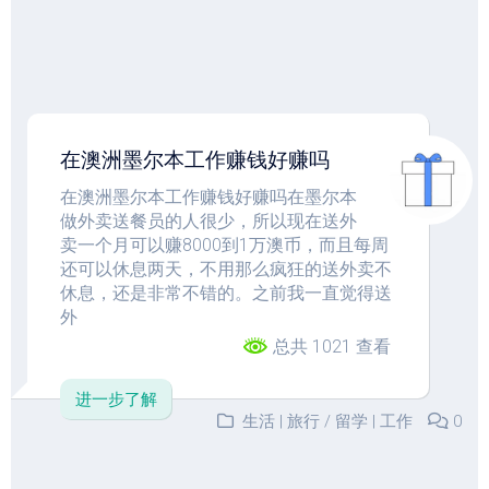
在澳洲墨尔本工作赚钱好赚吗
在澳洲墨尔本工作赚钱好赚吗在墨尔本
做外卖送餐员的人很少，所以现在送外
卖一个月可以赚8000到1万澳币，而且每周
还可以休息两天，不用那么疯狂的送外卖不
休息，还是非常不错的。之前我一直觉得送
外
总共 1021 查看
进一步了解
生活 | 旅行
/
留学 | 工作
0