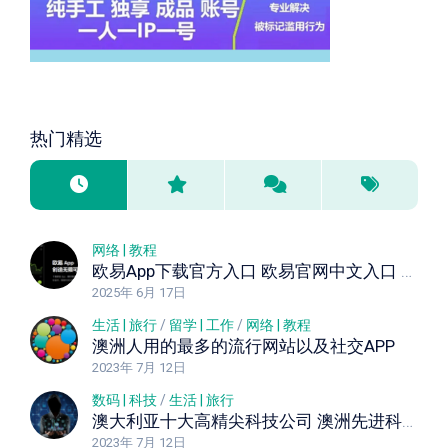
热门精选
网络 | 教程
欧易App下载官方入口 欧易官网中文入口 直接注册
2025年 6月 17日
生活 | 旅行
/
留学 | 工作
/
网络 | 教程
澳洲人用的最多的流行网站以及社交APP
2023年 7月 12日
数码 | 科技
/
生活 | 旅行
澳大利亚十大高精尖科技公司 澳洲先进科技产品公司简介
2023年 7月 12日