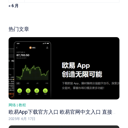
« 6 月
热门文章
网络 | 教程
欧易App下载官方入口 欧易官网中文入口 直接注册
2025年 6月 17日