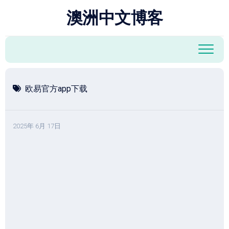
跳
澳洲中文博客
至
内
容
欧易官方app下载
2025年 6月 17日