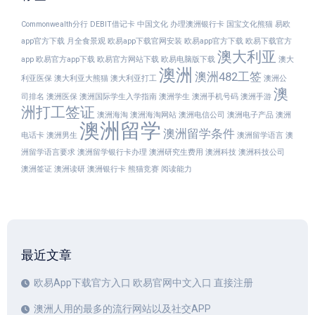
Commonwealth分行
DEBIT借记卡
中国文化
办理澳洲银行卡
国宝文化熊猫
易欧
app官方下载
月全食景观
欧易app下载官网安装
欧易app官方下载
欧易下载官方
澳大利亚
app
欧易官方app下载
欧易官方网站下载
欧易电脑版下载
澳大
澳洲
澳洲482工签
利亚医保
澳大利亚大熊猫
澳大利亚打工
澳洲公
澳
司排名
澳洲医保
澳洲国际学生入学指南
澳洲学生
澳洲手机号码
澳洲手游
洲打工签证
澳洲海淘
澳洲海淘网站
澳洲电信公司
澳洲电子产品
澳洲
澳洲留学
澳洲留学条件
电话卡
澳洲男生
澳洲留学语言
澳
洲留学语言要求
澳洲留学银行卡办理
澳洲研究生费用
澳洲科技
澳洲科技公司
澳洲签证
澳洲读研
澳洲银行卡
熊猫竞赛
阅读能力
最近文章
欧易App下载官方入口 欧易官网中文入口 直接注册
澳洲人用的最多的流行网站以及社交APP