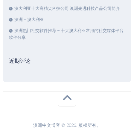
澳大利亚十大高精尖科技公司 澳洲先进科技产品公司简介
澳洲 – 澳大利亚
澳洲热门社交软件推荐 – 十大澳大利亚常用的社交媒体平台
软件分享
近期评论
澳洲中文博客 © 2026. 版权所有。