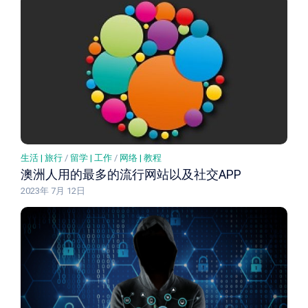
生活 | 旅行
/
留学 | 工作
/
网络 | 教程
澳洲人用的最多的流行网站以及社交APP
2023年 7月 12日