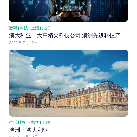
数码 | 科技
/
生活 | 旅行
澳大利亚十大高精尖科技公司 澳洲先进科技产品公司简介
2023年 7月 12日
生活 | 旅行
/
留学 | 工作
澳洲 – 澳大利亚