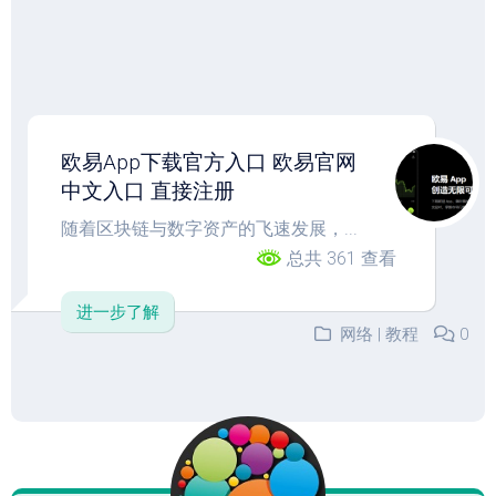
欧易App下载官方入口 欧易官网
中文入口 直接注册
随着区块链与数字资产的飞速发展，...
总共 361 查看
进一步了解
网络 | 教程
0