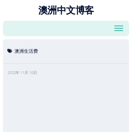
跳
澳洲中文博客
至
内
容
澳洲生活费
2022年 11月 10日