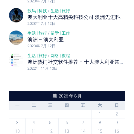
2023年 7月 12日
数码 | 科技
/
生活 | 旅行
澳大利亚十大高精尖科技公司 澳洲先进科技产品公司简介
2023年 7月 12日
生活 | 旅行
/
留学 | 工作
澳洲 – 澳大利亚
2023年 7月 12日
生活 | 旅行
/
网络 | 教程
澳洲热门社交软件推荐 – 十大澳大利亚常用的社交媒体平台软件分享
2022年 11月 10日
2026 年 8 月
一
二
三
四
五
六
日
1
2
3
4
5
6
7
8
9
10
11
12
13
14
15
16