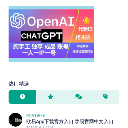
热门精选
网络 | 教程
欧易App下载官方入口 欧易官网中文入口 直接注册
2025年 6月 17日