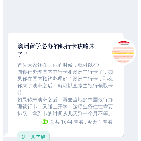
澳洲留学必办的银行卡攻略来
了！
首先大家还在国内的时候，就可以在中
国银行办理国内中行卡和澳洲中行卡了，如
果你在国内预约办理好了澳洲中行卡，那么
你来了澳洲之后，就可以直接去银行领取卡
片。
如果你来澳洲之后，再去当地的中国银行办
理银行卡，又碰上开学，这项业务往往需要
排队，拿到卡的时间从几天到一个月不等。
总共 1644 查看
, 今天 1 查看
进一步了解