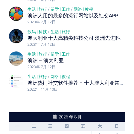
生活 | 旅行
/
留学 | 工作
/
网络 | 教程
澳洲人用的最多的流行网站以及社交APP
2023年 7月 12日
数码 | 科技
/
生活 | 旅行
澳大利亚十大高精尖科技公司 澳洲先进科技产品公司简介
2023年 7月 12日
生活 | 旅行
/
留学 | 工作
澳洲 – 澳大利亚
2023年 7月 12日
生活 | 旅行
/
网络 | 教程
澳洲热门社交软件推荐 – 十大澳大利亚常用的社交媒体平台软件分享
2022年 11月 10日
2026 年 8 月
一
二
三
四
五
六
日