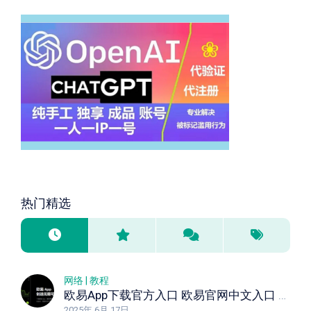
热门精选
网络 | 教程
欧易App下载官方入口 欧易官网中文入口 直接注册
2025年 6月 17日