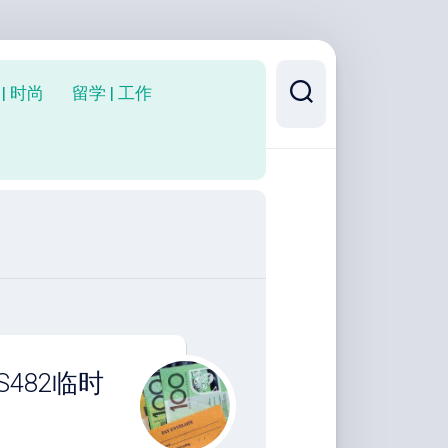
| 时尚
留学 | 工作
S482临时