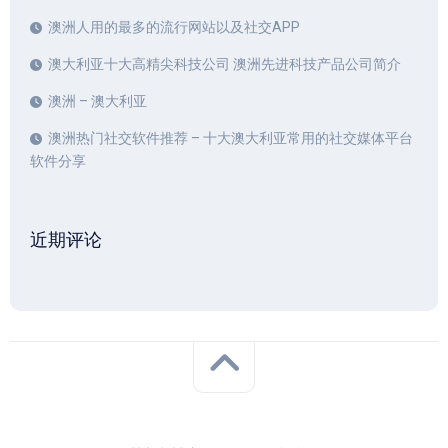
澳洲人用的最多的流行网站以及社交APP
澳大利亚十大高精尖科技公司 澳洲先进科技产品公司简介
澳洲 – 澳大利亚
澳洲热门社交软件推荐 – 十大澳大利亚常用的社交媒体平台
软件分享
近期评论