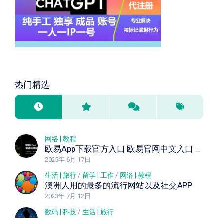
热门精选
网络 | 教程
欧易App下载官方入口 欧易官网中文入口 直接注册
2025年 6月 17日
生活 | 旅行
/
留学 | 工作
/
网络 | 教程
澳洲人用的最多的流行网站以及社交APP
2023年 7月 12日
数码 | 科技
/
生活 | 旅行