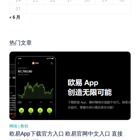
24
25
26
27
28
29
30
31
« 6 月
热门文章
网络 | 教程
欧易App下载官方入口 欧易官网中文入口 直接注册