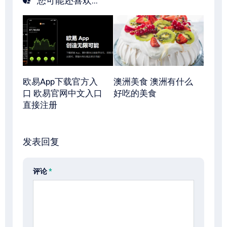
您可能还喜欢...
欧易App下载官方入
澳洲美食 澳洲有什么
口 欧易官网中文入口
好吃的美食
直接注册
发表回复
评论
*